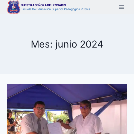
Saltar
NUESTRA SEÑORA DEL ROSARIO
Escuela De Educación Superior Pedagógica Pública
al
contenido
Mes: junio 2024