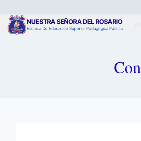
Saltar
al
contenido
NUESTRA SEÑORA DEL ROSARIO
IN
Escuela De Educación Superior Pedagógica Pública
Conv