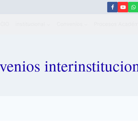
ICIO
institucional
Convenios
Procesos Académ
enios interinstitucio