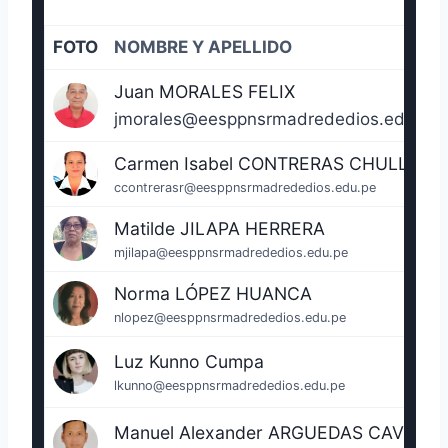
FOTO
NOMBRE Y APELLIDO
Juan MORALES FELIX
jmorales@eesppnsrmadrededios.edu.pe
Carmen Isabel CONTRERAS CHULLA
ccontrerasr@eesppnsrmadrededios.edu.pe
Matilde JILAPA HERRERA
mjilapa@eesppnsrmadrededios.edu.pe
Norma LÓPEZ HUANCA
nlopez@eesppnsrmadrededios.edu.pe
Luz Kunno Cumpa
lkunno@eesppnsrmadrededios.edu.pe
Manuel Alexander ARGUEDAS CAVERO