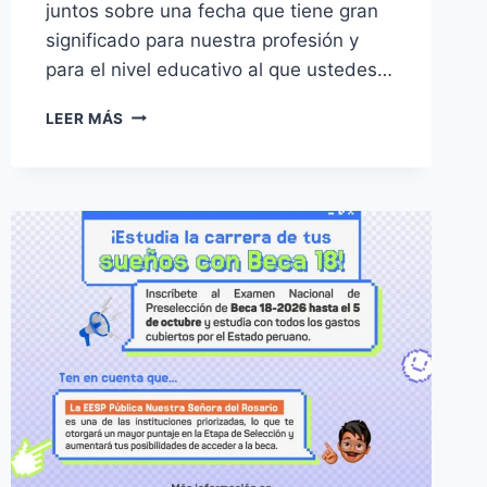
juntos sobre una fecha que tiene gran
significado para nuestra profesión y
para el nivel educativo al que ustedes…
MENSAJE
LEER MÁS
DEL
DIRECTOR
GENERAL
A
LOS
ESTUDIANTES
DE
FORMACIÓN
INICIAL
DOCENTE
DEL
PROGRAMA
DE
ESTUDIOS
DE
EDUCACIÓN