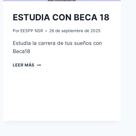
PRIMARIA
DE
ESTUDIA CON BECA 18
LA
EESPP
“NUESTRA
Por
EESPP NSR
26 de septiembre de 2025
SEÑORA
DEL
Estudia la carrera de tus sueños con
ROSARIO”
Beca18
ESTUDIA
LEER MÁS
CON
BECA
18