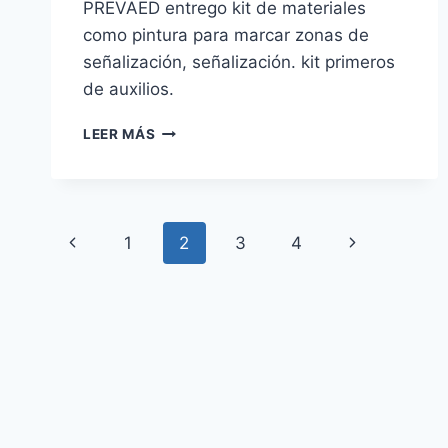
PREVAED entrego kit de materiales
como pintura para marcar zonas de
señalización, señalización. kit primeros
de auxilios.
GESTIÓN
LEER MÁS
DE
RIESGO
Y
DESASTRE
Navegación
Página
Siguiente
1
2
3
4
de
anterior
página
página