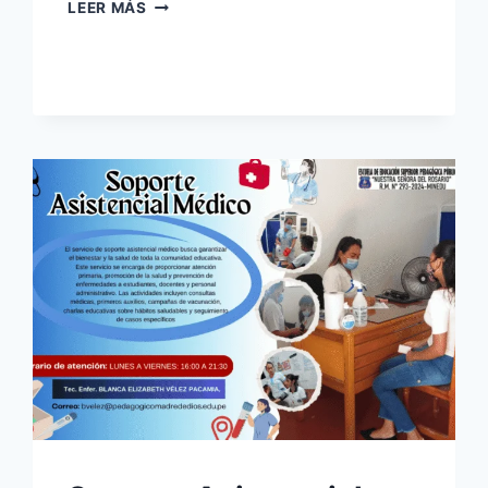
PROCESO
LEER MÁS
DE
ADMISIÓN
2026
–
I