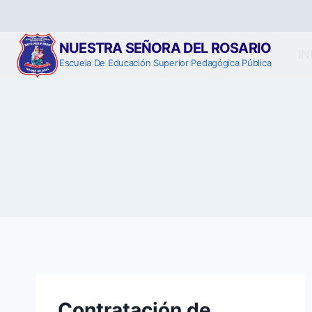
Saltar
al
contenido
NUESTRA SEÑORA DEL ROSARIO
IN
Escuela De Educación Superior Pedagógica Pública
Contratación de