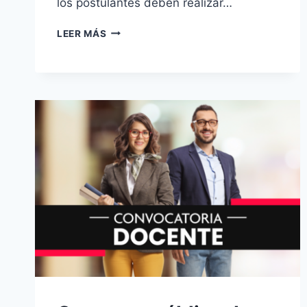
los postulantes deben realizar…
CONTRATACIÓN
LEER MÁS
DE
DOCENTE
REGULAR
ETAPAS:
EXTRAORDINARIA
Y
EXCEPCIONAL