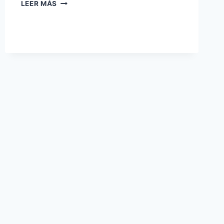
PROCESO
LEER MÁS
DE
ADMISIÓN
2026
–
I