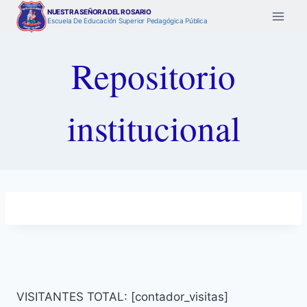
Saltar
NUESTRA SEÑORA DEL ROSARIO
Escuela De Educación Superior Pedagógica Pública
al
contenido
Repositorio
institucional
VISITANTES TOTAL: [contador_visitas]