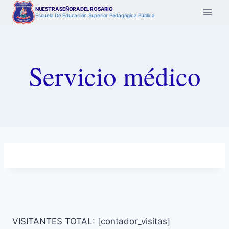
Saltar
NUESTRA SEÑORA DEL ROSARIO
Escuela De Educación Superior Pedagógica Pública
al
contenido
Servicio médico
VISITANTES TOTAL: [contador_visitas]