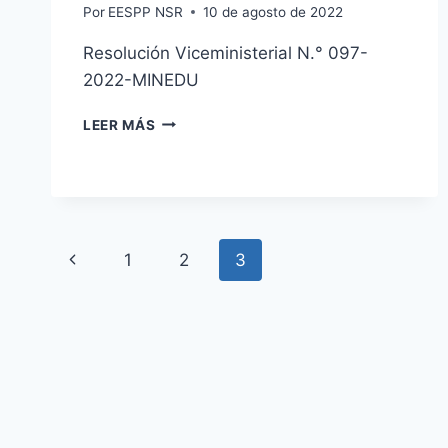
Por
EESPP NSR
10 de agosto de 2022
Resolución Viceministerial N.° 097-
2022-MINEDU
COMUNICADO
LEER MÁS
N°2
Navegación
Página
1
2
3
de
anterior
página