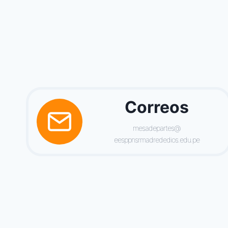
Correos
mesadepartes@
eesppnsrmadrededios.edu.pe