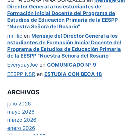
SOFIA JUANA NINA GONZALES
en
Mensaje del
Director General a los estudiantes de
Formación Inicial Docente del Programa de
Estudios de Educación Primaria de la EESPP
“Nuestra Señora del Rosario”
mr flip
en
Mensaje del Director General a los
estudiantes de Formación Inicial Docente del
Programa de Estudios de Educación Primaria
de la EESPP “Nuestra Señora del Rosario”
EverydayJoe
en
COMUNICADO N° 9
EESPP NSR
en
ESTUDIA CON BECA 18
ARCHIVOS
julio 2026
mayo 2026
marzo 2026
enero 2026