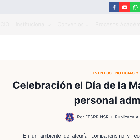
ICIO
institucional
Convenios
Procesos Académ
EVENTOS
·
NOTICIAS 
Celebración el Día de la M
personal admi
Por
EESPP NSR
Publicada el
En un ambiente de alegría, compañerismo y recon