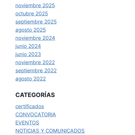
noviembre 2025
octubre 2025
septiembre 2025
agosto 2025
noviembre 2024
junio 2024
junio 2023
noviembre 2022
septiembre 2022
agosto 2022
COMUNIC
COMUNIC
CATEGORÍAS
ADO N°5
ADO N°6
certificados
Por
EESPP NSR
Por
EESPP NSR
CONVOCATORIA
022
9 de septiembre de 2022
7 de noviembre de 202
EVENTOS
NOTICIAS Y COMUNICADOS