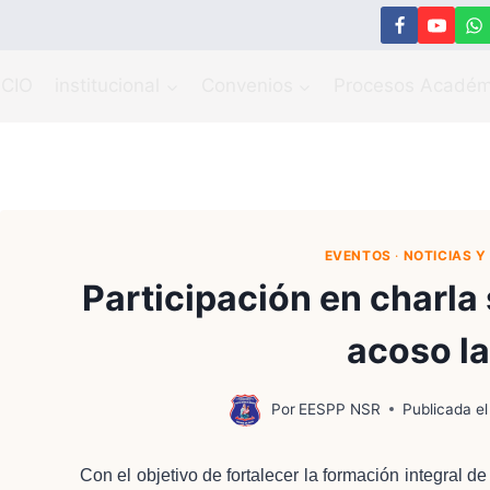
ICIO
institucional
Convenios
Procesos Académ
EVENTOS
·
NOTICIAS 
Participación en charla
acoso la
Por
EESPP NSR
Publicada el
Con el objetivo de fortalecer la formación integral de