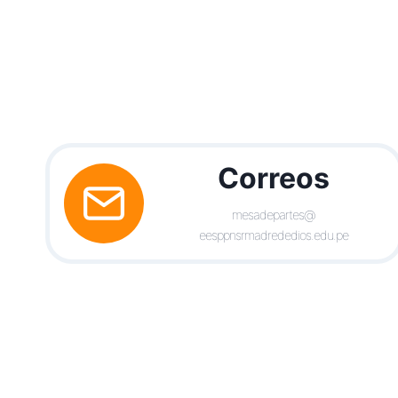
Correos
mesadepartes@
eesppnsrmadrededios.edu.pe